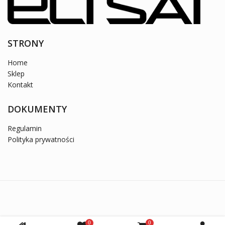
STRONY
Home
Sklep
Kontakt
DOKUMENTY
Regulamin
Polityka prywatności
2022 eltsat.pl . Wszystkie prawa zastrzeżone
0
0